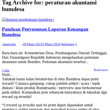
Tag Archive for: peraturan akuntansi
bumdesa
+
Panduan Penyusunan Laporan Keuangan
Bumdesa
-
-
-
mastersite
28 Maret 2023
5 Maret 2024
Informasi
1
Baru-baru ini Kementerian Desa, Pembangunan Daerah Tertinggal,
Dan Transmigrasi Republik Indonesia mengeluarkan pedoman
akuntansi untuk Bumdes. Pedoman akuntansi tersebut...
Read more
1
like
Haiii...
Tahukah kamu kalau beraktivitas di situs Bumdesa dapat point
reward? Caranya gampang: cukup publish artikel / acara / topik
diskusi / iklan produk Bumdesamu / mereview atau berkomentar
pada artikel. Kumpulkan poin sebanyak-banyaknya & tukarkan dgn
reward yg tersedia!
*) reward yg tersedia saat ini point dapat digunakan untuk
membaca artikel premium dan mengikuti kursus online di situs