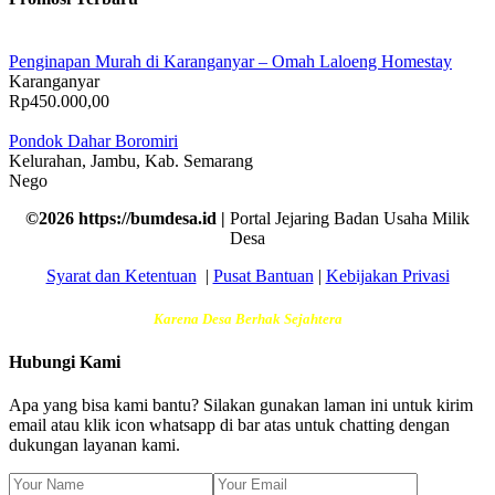
Penginapan Murah di Karanganyar – Omah Laloeng Homestay
Karanganyar
Rp450.000,00
Pondok Dahar Boromiri
Kelurahan, Jambu, Kab. Semarang
Nego
©2026 https://bumdesa.id |
Portal Jejaring Badan Usaha Milik
Desa
Syarat dan Ketentuan
|
Pusat Bantuan
|
Kebijakan Privasi
Karena Desa Berhak Sejahtera
Hubungi Kami
Apa yang bisa kami bantu? Silakan gunakan laman ini untuk kirim
email atau klik icon whatsapp di bar atas untuk chatting dengan
dukungan layanan kami.