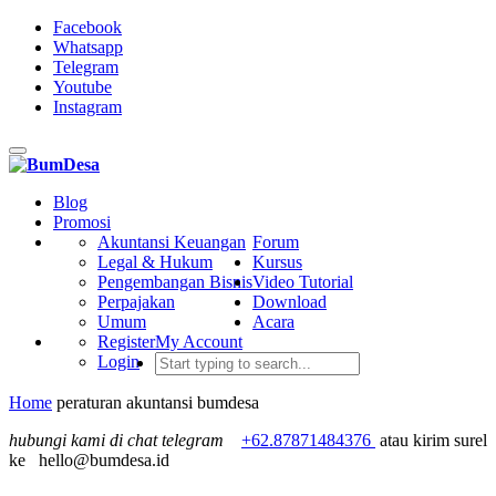
Facebook
Whatsapp
Telegram
Youtube
Instagram
Toggle
navigation
Blog
Promosi
Akuntansi Keuangan
Forum
Legal & Hukum
Kursus
Pengembangan Bisnis
Video Tutorial
Perpajakan
Download
Umum
Acara
Register
My Account
Login
Home
peraturan akuntansi bumdesa
hubungi kami di chat telegram
+62.87871484376
atau kirim surel
ke
hello@bumdesa.id