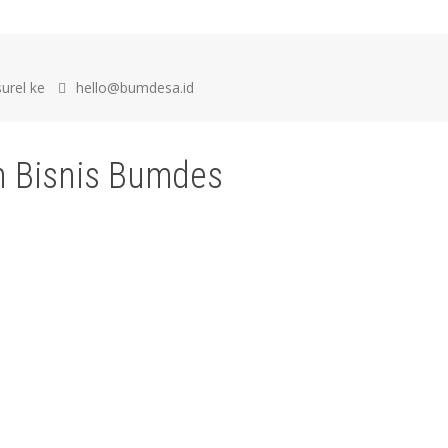
surel ke
hello@bumdesa.id
 Bisnis Bumdes