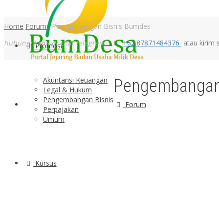
Home
Forums
Pengembangan Bisnis Bumdes
hubungi kami di chat telegram
+62.87871484376
atau kirim 
Promosi
Akuntansi Keuangan
Pengembangan
Legal & Hukum
Pengembangan Bisnis
Forum
Perpajakan
Umum
Kursus