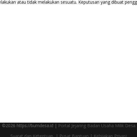
lakukan atau tidak melakukan sesuatu. Keputusan yang dibuat pengg
©2026 https://bumdesa.id |
Portal Jejaring Badan Usaha Milik Desa
Syarat dan Ketentuan
|
Pusat Bantuan
|
Kebijakan Privasi