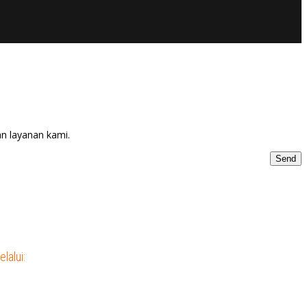
an layanan kami.
Send
lalui: