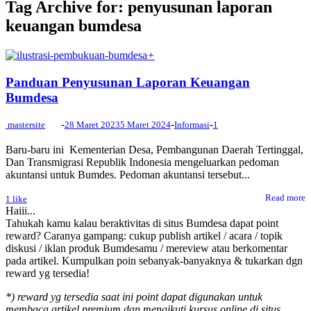
Tag Archive for: penyusunan laporan
keuangan bumdesa
+
Panduan Penyusunan Laporan Keuangan
Bumdesa
-
-
-
mastersite
28 Maret 2023
5 Maret 2024
Informasi
1
Baru-baru ini Kementerian Desa, Pembangunan Daerah Tertinggal,
Dan Transmigrasi Republik Indonesia mengeluarkan pedoman
akuntansi untuk Bumdes. Pedoman akuntansi tersebut...
Read more
1
like
Haiii...
Tahukah kamu kalau beraktivitas di situs Bumdesa dapat point
reward? Caranya gampang: cukup publish artikel / acara / topik
diskusi / iklan produk Bumdesamu / mereview atau berkomentar
pada artikel. Kumpulkan poin sebanyak-banyaknya & tukarkan dgn
reward yg tersedia!
*) reward yg tersedia saat ini point dapat digunakan untuk
membaca artikel premium dan mengikuti kursus online di situs