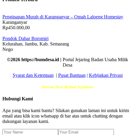
Penginapan Murah di Karanganyar – Omah Laloeng Homestay
Karanganyar
Rp450.000,00
Pondok Dahar Boromiri
Kelurahan, Jambu, Kab. Semarang
Nego
©2026 https://bumdesa.id |
Portal Jejaring Badan Usaha Milik
Desa
Syarat dan Ketentuan
|
Pusat Bantuan
|
Kebijakan Privasi
Karena Desa Berhak Sejahtera
Hubungi Kami
Apa yang bisa kami bantu? Silakan gunakan laman ini untuk kirim
email atau klik icon whatsapp di bar atas untuk chatting dengan
dukungan layanan kami.