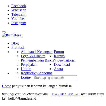
Facebook
Whatsapp
Telegram
Youtube
Instagram
Toggle
navigation
Blog
Promosi
Akuntansi Keuangan
Forum
Legal & Hukum
Kursus
Pengembangan Bisnis
Video Tutorial
Perpajakan
Download
Umum
Acara
Register
My Account
Login
Home
penyusunan laporan keuangan bumdesa
hubungi kami di chat telegram
+62.87871484376
atau kirim surel
ke
hello@bumdesa.id