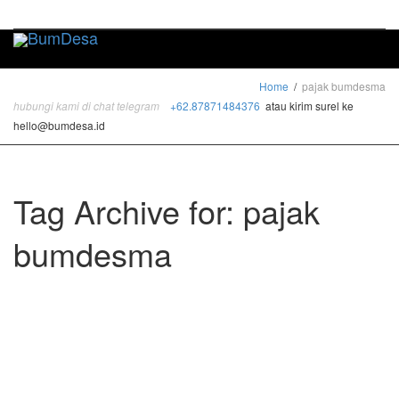
Toggle
naviga
Home
pajak bumdesma
hubungi kami di chat telegram
+62.87871484376
atau kirim surel ke
hello@bumdesa.id
Tag Archive for: pajak
bumdesma