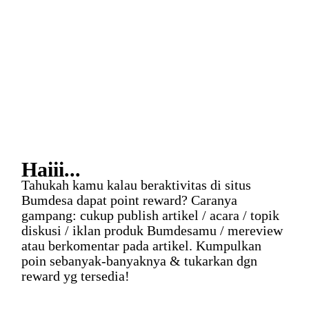
login situs untuk mengikuti artikel ini lebih lanjut.
1
like
Read more
Haiii...
Tahukah kamu kalau beraktivitas di situs
Bumdesa dapat point reward? Caranya
gampang: cukup publish artikel / acara / topik
diskusi / iklan produk Bumdesamu / mereview
atau berkomentar pada artikel. Kumpulkan
poin sebanyak-banyaknya & tukarkan dgn
reward yg tersedia!