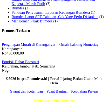
Koperasi Merah Putih
(3)
Bumdes
(2)
Panduan Penyusunan Laporan Keuangan Bumdesa
(1)
Bumdes Lapor SPT Tahunan, Cek Yang Perlu Disiapkan
(1)
Manajemen Pajak Bumdes
(1)
Promosi Terbaru
Penginapan Murah di Karanganyar – Omah Laloeng Homestay
Karanganyar
Rp450.000,00
Pondok Dahar Boromiri
Kelurahan, Jambu, Kab. Semarang
Nego
©2026 https://bumdesa.id |
Portal Jejaring Badan Usaha Milik
Desa
Syarat dan Ketentuan
|
Pusat Bantuan
|
Kebijakan Privasi
Karena Desa Berhak Sejahtera