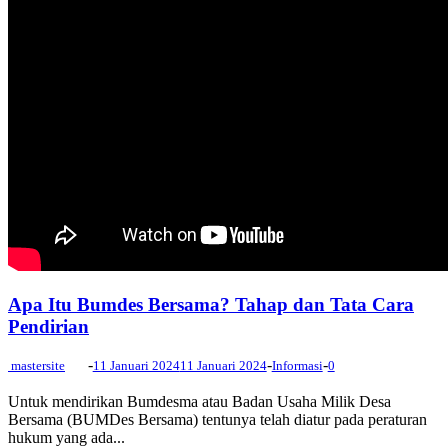
Apa Itu Bumdes Bersama? Tahap dan Tata Cara
Pendirian
-
-
-
mastersite
11 Januari 2024
11 Januari 2024
Informasi
0
Untuk mendirikan Bumdesma atau Badan Usaha Milik Desa
Bersama (BUMDes Bersama) tentunya telah diatur pada peraturan
hukum yang ada...