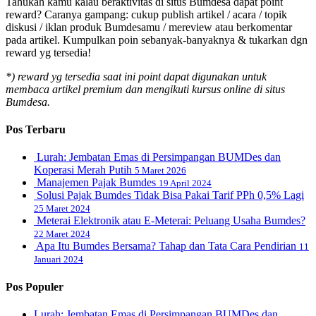
Tahukah kamu kalau beraktivitas di situs Bumdesa dapat point
reward? Caranya gampang: cukup publish artikel / acara / topik
diskusi / iklan produk Bumdesamu / mereview atau berkomentar
pada artikel. Kumpulkan poin sebanyak-banyaknya & tukarkan dgn
reward yg tersedia!
*) reward yg tersedia saat ini point dapat digunakan untuk
membaca artikel premium dan mengikuti kursus online di situs
Bumdesa.
Pos Terbaru
Lurah: Jembatan Emas di Persimpangan BUMDes dan
Koperasi Merah Putih
5 Maret 2026
Manajemen Pajak Bumdes
19 April 2024
Solusi Pajak Bumdes Tidak Bisa Pakai Tarif PPh 0,5% Lagi
25 Maret 2024
Meterai Elektronik atau E-Meterai: Peluang Usaha Bumdes?
22 Maret 2024
Apa Itu Bumdes Bersama? Tahap dan Tata Cara Pendirian
11
Januari 2024
Pos Populer
Lurah: Jembatan Emas di Persimpangan BUMDes dan