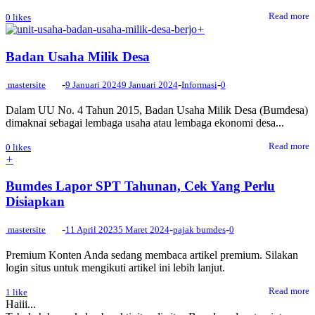
Read more
0
likes
+
Badan Usaha Milik Desa
-
-
-
mastersite
9 Januari 2024
9 Januari 2024
Informasi
0
Dalam UU No. 4 Tahun 2015, Badan Usaha Milik Desa (Bumdesa)
dimaknai sebagai lembaga usaha atau lembaga ekonomi desa...
Read more
0
likes
+
Bumdes Lapor SPT Tahunan, Cek Yang Perlu
Disiapkan
-
-
-
mastersite
11 April 2023
5 Maret 2024
pajak bumdes
0
Premium Konten Anda sedang membaca artikel premium. Silakan
login situs untuk mengikuti artikel ini lebih lanjut.
Read more
1
like
Haiii...