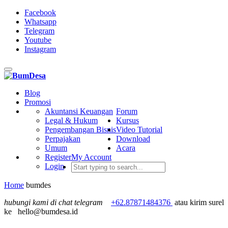
Facebook
Whatsapp
Telegram
Youtube
Instagram
Toggle
navigation
Blog
Promosi
Akuntansi Keuangan
Forum
Legal & Hukum
Kursus
Pengembangan Bisnis
Video Tutorial
Perpajakan
Download
Umum
Acara
Register
My Account
Login
Home
bumdes
hubungi kami di chat telegram
+62.87871484376
atau kirim surel
ke
hello@bumdesa.id