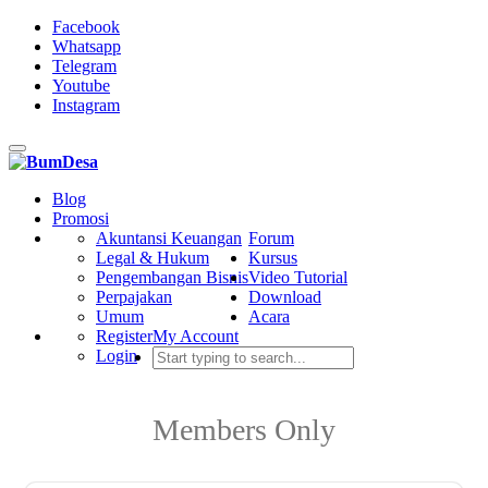
Facebook
Whatsapp
Telegram
Youtube
Instagram
Toggle
navigation
Blog
Promosi
Akuntansi Keuangan
Forum
Legal & Hukum
Kursus
Pengembangan Bisnis
Video Tutorial
Perpajakan
Download
Umum
Acara
Register
My Account
Login
Members Only